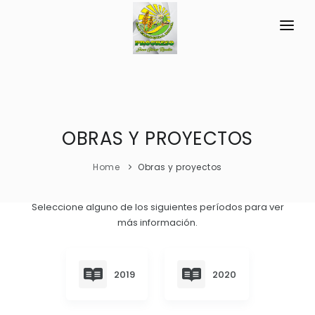
INICIO
LA PARROQUIA
MARCO INSTITUCIONAL
OBRAS Y PROYECTOS
GAD
PRINCIPIOS
TRANSPARENCIA
Home
Obras y proyectos
MISIÓN
GESTIÓN Y PRESUPUESTO
Seleccione alguno de los siguientes períodos para ver
VISIÓN
más información.
GESTIÓN INSTITUCIONAL
MECANISMOS DE PARTICIPACIÓN
RESEÑA HISTÓRICA
Sesiones Ordinarias
TURISMO
Historia Antigua
CIUDADANÍA ACTIVA
2019
2020
Sesiones Extraordinarias
Historia Actual
Solicitud de acceso información pública
Resoluciones
NEW