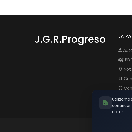
J.G.R.Progreso
LA P
-
Auto
PD
Noti
Com
Con
Utilizamo
continua
datos.