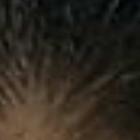
Símbolos Cívicos
Convocatorias
GEOGRAFÍA
GESTIÓN ADMINISTRATIVA
Ubicación
Plan de desarrollo y Ordenamiento Territorial - PD
Clima
Plan Anual Contratación - PAC
Plan Operativo Anual - POA
Convenios Institucionales
PRESUPUESTO: EJECUCIÓN Y REPORTES
Cédulas presupuestarias y balances
Procesos de contratación
Ejecución Presupuestaria
Obras y proyectos